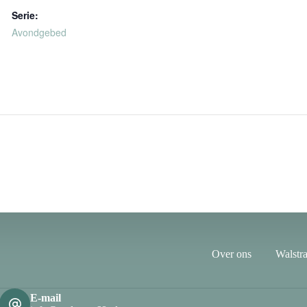
Serie:
Avondgebed
Over ons
Walstra
E-mail