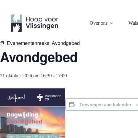
Ga
naar
de
inhoud
« Alle Evenementen
Over ons
Wals
Evenementenreeks:
Avondgebed
Avondgebed
21 oktober 2026 om 16:30
-
17:00
Toevoegen aan kalender