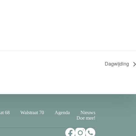
Dagwijding
at 68
Walstraat 70
Agenda
Nieuws
Doe mee!