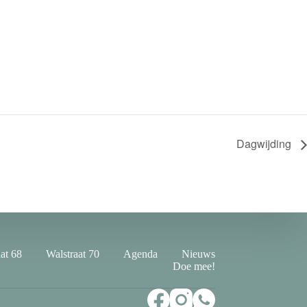
Dagwijding
at 68
Walstraat 70
Agenda
Nieuws
Doe mee!