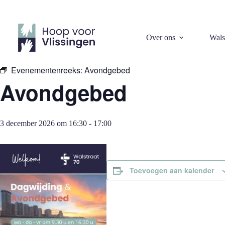
Ga
naar
de
inhoud
« Alle Evenementen
Over ons
Wals
Evenementenreeks:
Avondgebed
Avondgebed
3 december 2026 om 16:30
-
17:00
Toevoegen aan kalender