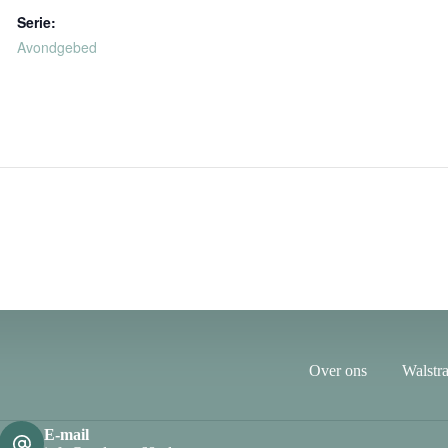
Serie:
Avondgebed
Over ons
Walstra
E-mail