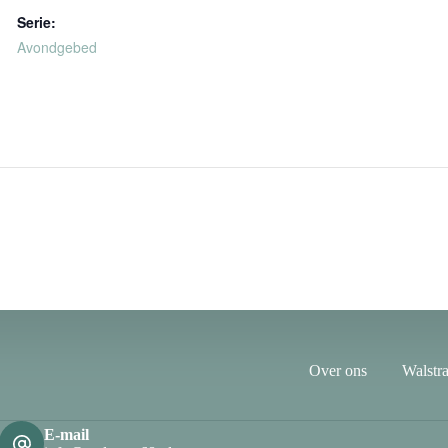
Serie:
Avondgebed
Over ons
Walstra
E-mail