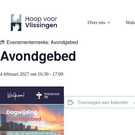
Ga
naar
de
inhoud
« Alle Evenementen
Over ons
Wals
Evenementenreeks:
Avondgebed
Avondgebed
4 februari 2027 om 16:30
-
17:00
Toevoegen aan kalender