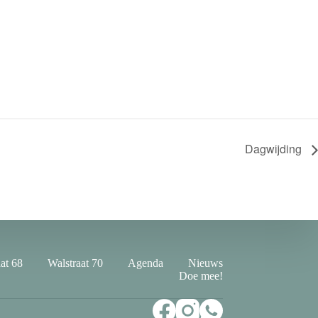
Dagwijding
at 68
Walstraat 70
Agenda
Nieuws
Doe mee!