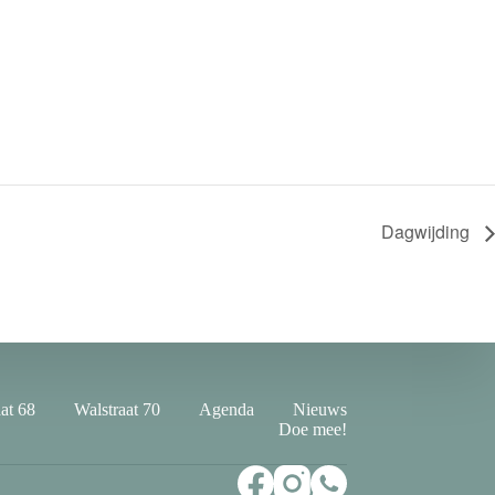
Dagwijding
at 68
Walstraat 70
Agenda
Nieuws
Doe mee!