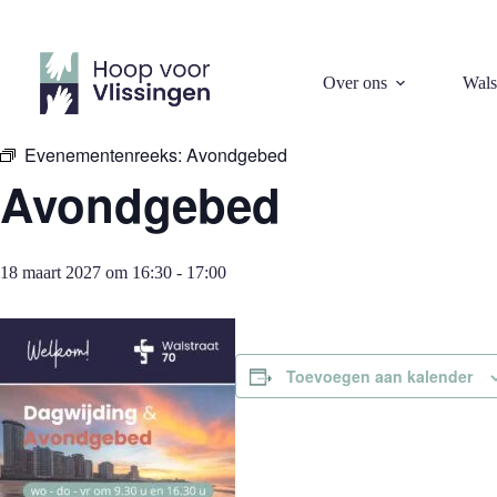
Ga
naar
de
inhoud
« Alle Evenementen
Over ons
Wals
Evenementenreeks:
Avondgebed
Avondgebed
18 maart 2027 om 16:30
-
17:00
Toevoegen aan kalender