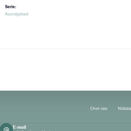
Serie:
Avondgebed
Over ons
Walstra
E-mail