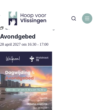
Ga
naar
de
« Alle Evenementen
inhoud
Evenementenreeks:
Avondgebed
Avondgebed
28 april 2027 om 16:30
-
17:00