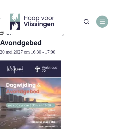
Ga
naar
de
« Alle Evenementen
inhoud
Evenementenreeks:
Avondgebed
Avondgebed
20 mei 2027 om 16:30
-
17:00