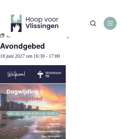
Ga
naar
de
« Alle Evenementen
inhoud
Evenementenreeks:
Avondgebed
Avondgebed
18 juni 2027 om 16:30
-
17:00