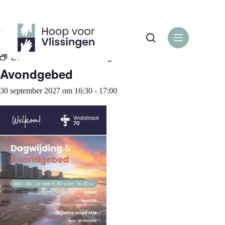
Ga
naar
de
« Alle Evenementen
inhoud
Evenementenreeks:
Avondgebed
Avondgebed
30 september 2027 om 16:30
-
17:00