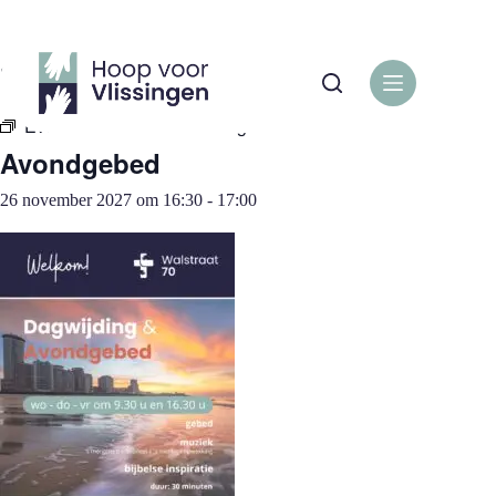
Ga
naar
de
« Alle Evenementen
inhoud
Evenementenreeks:
Avondgebed
Avondgebed
26 november 2027 om 16:30
-
17:00