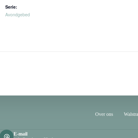
Serie:
Avondgebed
Over ons
Walstra
E-mail