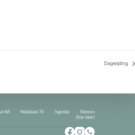
Dagwijding
at 68
Walstraat 70
Agenda
Nieuws
Doe mee!