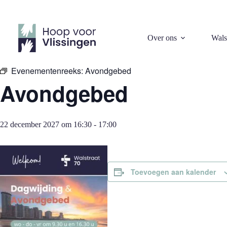
Ga
naar
de
inhoud
« Alle Evenementen
Over ons
Wals
Evenementenreeks:
Avondgebed
Avondgebed
22 december 2027 om 16:30
-
17:00
Toevoegen aan kalender