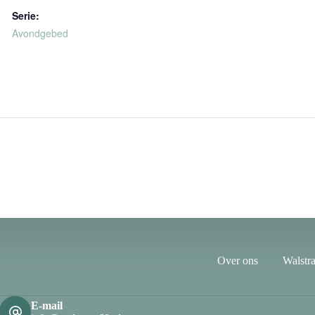
Serie:
Avondgebed
Over ons
Walstra
E-mail