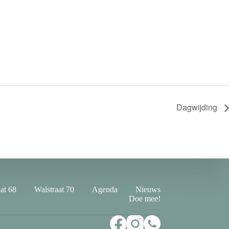
Dagwijding
at 68
Walstraat 70
Agenda
Nieuws
Doe mee!