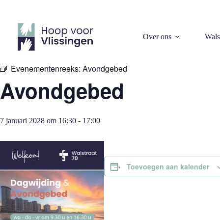
Ga
naar
de
inhoud
« Alle Evenementen
Over ons
Wals
Evenementenreeks:
Avondgebed
Avondgebed
7 januari 2028 om 16:30
-
17:00
Toevoegen aan kalender