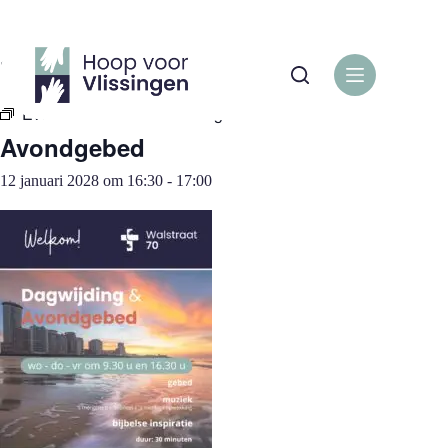
Ga
naar
de
« Alle Evenementen
inhoud
Evenementenreeks:
Avondgebed
Avondgebed
12 januari 2028 om 16:30
-
17:00