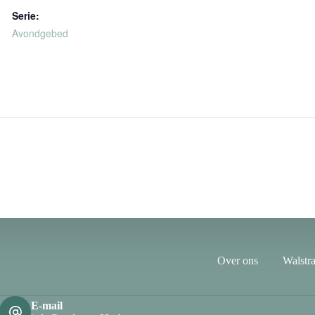
Serie:
Avondgebed
Over ons
Walstra
E-mail