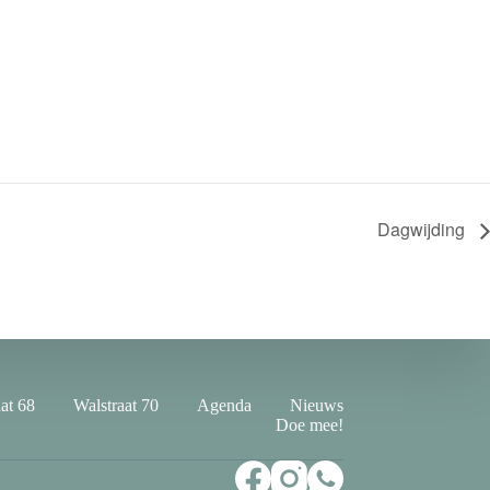
Dagwijding
at 68
Walstraat 70
Agenda
Nieuws
Doe mee!