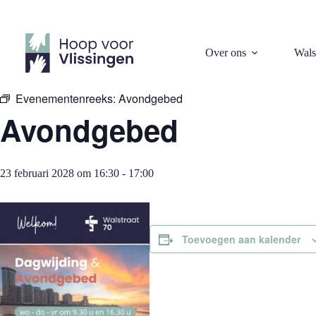
Ga
naar
de
inhoud
« Alle Evenementen
Over ons
Wals
Evenementenreeks:
Avondgebed
Avondgebed
23 februari 2028 om 16:30
-
17:00
Toevoegen aan kalender