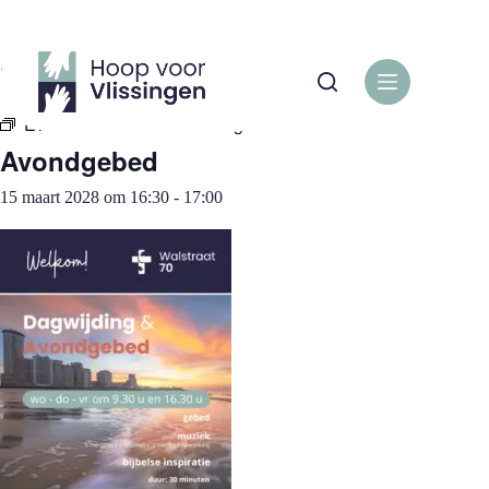
Ga
naar
de
« Alle Evenementen
inhoud
Evenementenreeks:
Avondgebed
Avondgebed
15 maart 2028 om 16:30
-
17:00