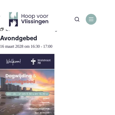
Ga
naar
de
« Alle Evenementen
inhoud
Evenementenreeks:
Avondgebed
Avondgebed
16 maart 2028 om 16:30
-
17:00