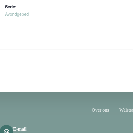
Serie:
Avondgebed
Over ons
Walstra
E-mail