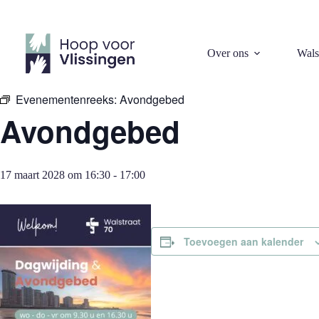
Ga
naar
de
inhoud
« Alle Evenementen
Over ons
Wals
Evenementenreeks:
Avondgebed
Avondgebed
17 maart 2028 om 16:30
-
17:00
Toevoegen aan kalender