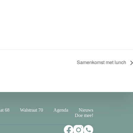
Samenkomst met lunch
at 68
Walstraat 70
Agenda
Nieuws
Doe mee!