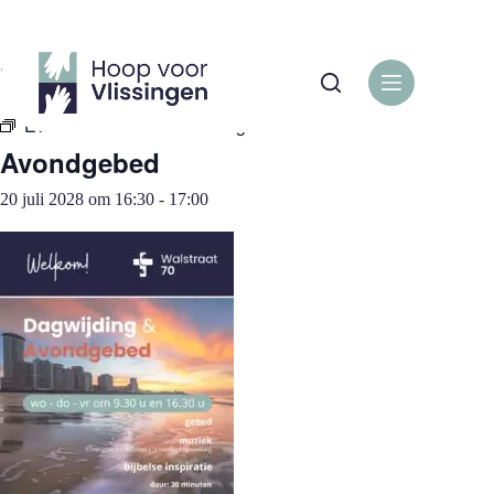
Ga
naar
de
« Alle Evenementen
inhoud
Evenementenreeks:
Avondgebed
Avondgebed
20 juli 2028 om 16:30
-
17:00