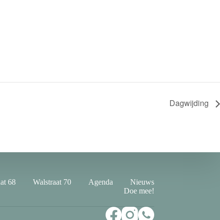
Dagwijding
at 68
Walstraat 70
Agenda
Nieuws
Doe mee!