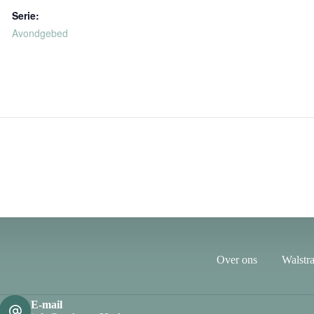
Serie:
Avondgebed
Over ons
Walstra
E-mail