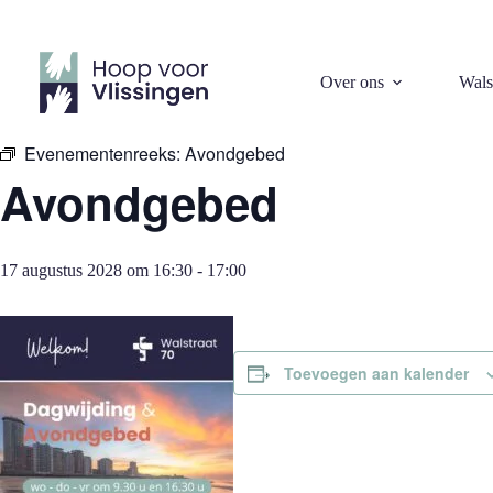
Ga
naar
de
inhoud
« Alle Evenementen
Over ons
Wals
Evenementenreeks:
Avondgebed
Avondgebed
17 augustus 2028 om 16:30
-
17:00
Toevoegen aan kalender