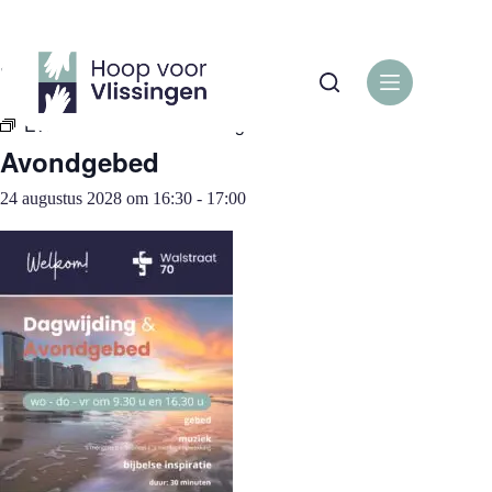
Ga
naar
de
« Alle Evenementen
inhoud
Evenementenreeks:
Avondgebed
Avondgebed
24 augustus 2028 om 16:30
-
17:00