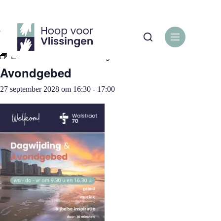
Ga
naar
de
« Alle Evenementen
inhoud
Evenementenreeks:
Avondgebed
Avondgebed
27 september 2028 om 16:30
-
17:00