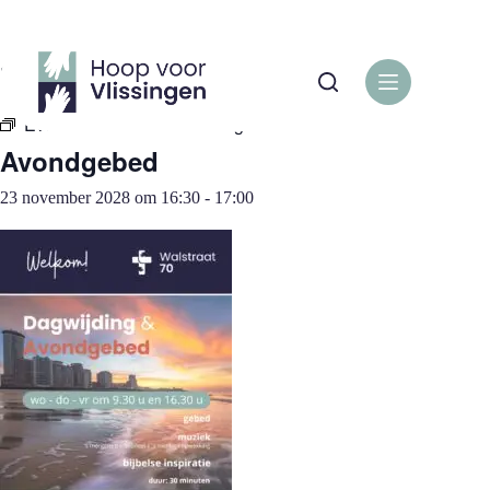
Ga
naar
de
« Alle Evenementen
inhoud
Evenementenreeks:
Avondgebed
Avondgebed
23 november 2028 om 16:30
-
17:00