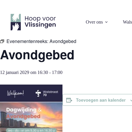
Ga
naar
de
inhoud
« Alle Evenementen
Over ons
Wals
Evenementenreeks:
Avondgebed
Avondgebed
12 januari 2029 om 16:30
-
17:00
Toevoegen aan kalender