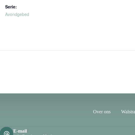
Serie:
Avondgebed
Over ons
Walstra
E-mail