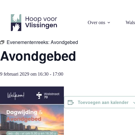
Ga
naar
de
inhoud
« Alle Evenementen
Over ons
Wals
Evenementenreeks:
Avondgebed
Avondgebed
9 februari 2029 om 16:30
-
17:00
Toevoegen aan kalender