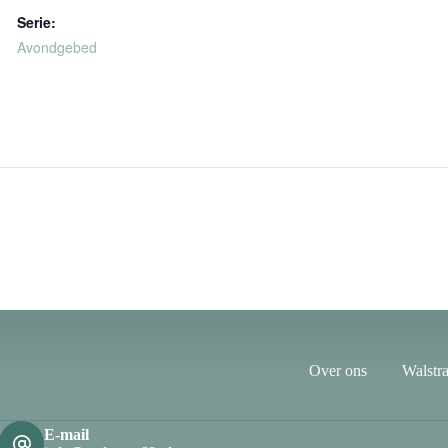
Serie:
Avondgebed
Over ons
Walstra
E-mail