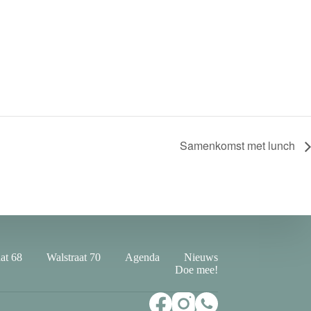
Samenkomst met lunch
at 68
Walstraat 70
Agenda
Nieuws
Doe mee!