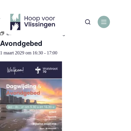
Ga
naar
de
« Alle Evenementen
inhoud
Evenementenreeks:
Avondgebed
Avondgebed
1 maart 2029 om 16:30
-
17:00