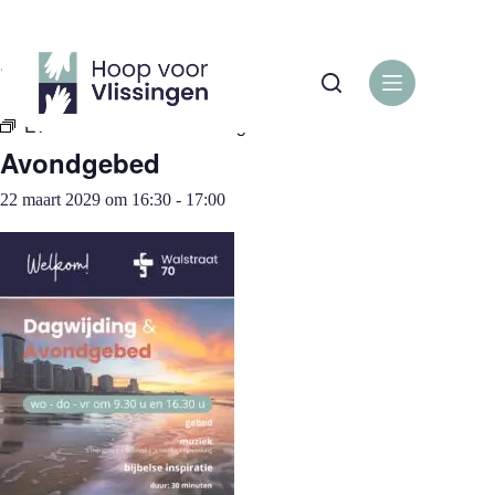
Ga
naar
de
« Alle Evenementen
inhoud
Evenementenreeks:
Avondgebed
Avondgebed
22 maart 2029 om 16:30
-
17:00