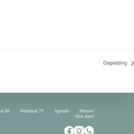
Dagwijding
at 68
Walstraat 70
Agenda
Nieuws
Doe mee!