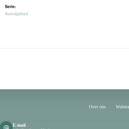
Serie:
Avondgebed
Over ons
Walstra
E-mail