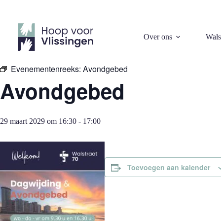
Ga
naar
de
inhoud
« Alle Evenementen
Over ons
Wals
Evenementenreeks:
Avondgebed
Avondgebed
29 maart 2029 om 16:30
-
17:00
Toevoegen aan kalender