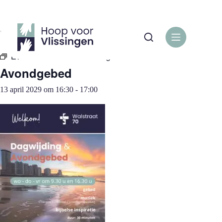
Ga
naar
de
« Alle Evenementen
inhoud
Evenementenreeks:
Avondgebed
Avondgebed
13 april 2029 om 16:30
-
17:00