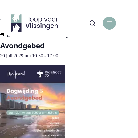
Ga
naar
de
« Alle Evenementen
inhoud
Evenementenreeks:
Avondgebed
Avondgebed
26 juli 2029 om 16:30
-
17:00