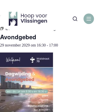
Ga
naar
de
« Alle Evenementen
inhoud
Evenementenreeks:
Avondgebed
Avondgebed
29 november 2029 om 16:30
-
17:00