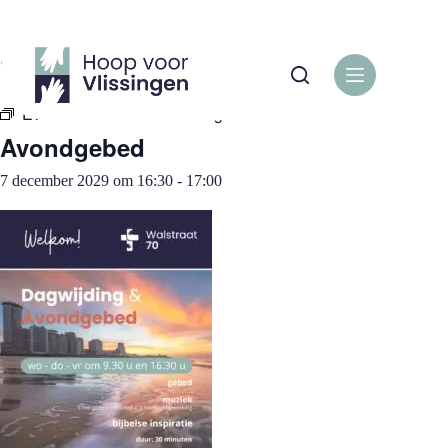
Ga
naar
de
« Alle Evenementen
inhoud
Evenementenreeks:
Avondgebed
Avondgebed
7 december 2029 om 16:30
-
17:00