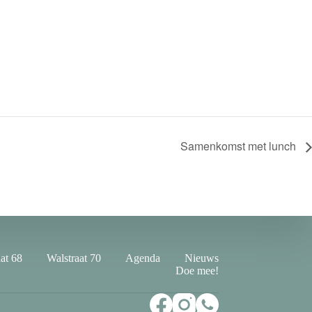
Samenkomst met lunch
at 68
Walstraat 70
Agenda
Nieuws
Doe mee!