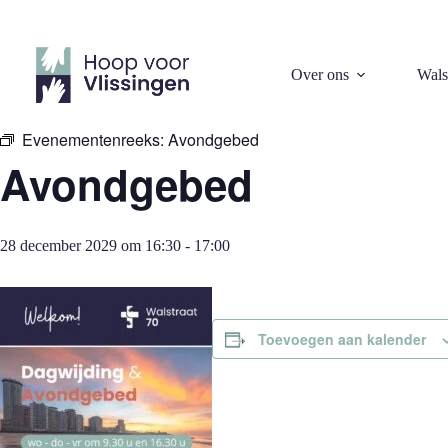
Ga
naar
de
inhoud
« Alle Evenementen
Over ons
Wals
Evenementenreeks:
Avondgebed
Avondgebed
28 december 2029 om 16:30
-
17:00
Toevoegen aan kalender