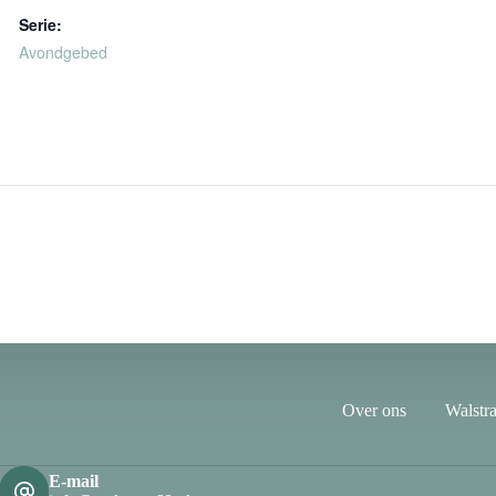
Serie:
Avondgebed
Over ons
Walstra
E-mail