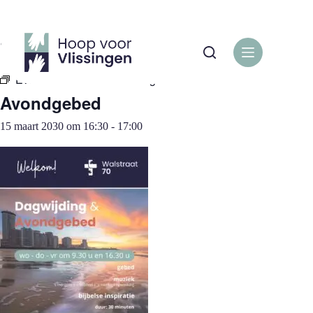
Ga
naar
de
« Alle Evenementen
inhoud
Evenementenreeks:
Avondgebed
Avondgebed
15 maart 2030 om 16:30
-
17:00