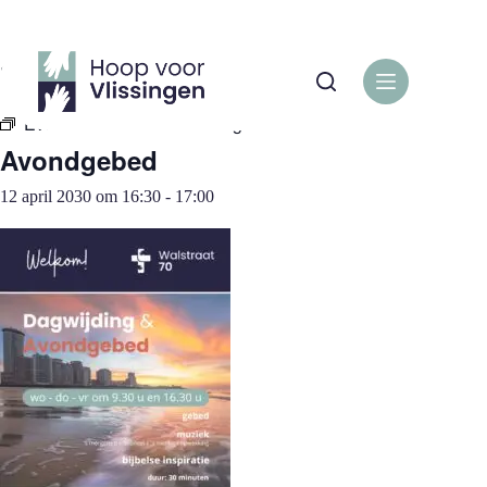
Ga
naar
de
« Alle Evenementen
inhoud
Evenementenreeks:
Avondgebed
Avondgebed
12 april 2030 om 16:30
-
17:00