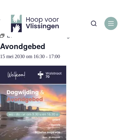
Ga
naar
de
« Alle Evenementen
inhoud
Evenementenreeks:
Avondgebed
Avondgebed
15 mei 2030 om 16:30
-
17:00