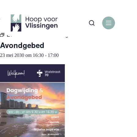
Ga
naar
de
« Alle Evenementen
inhoud
Evenementenreeks:
Avondgebed
Avondgebed
23 mei 2030 om 16:30
-
17:00