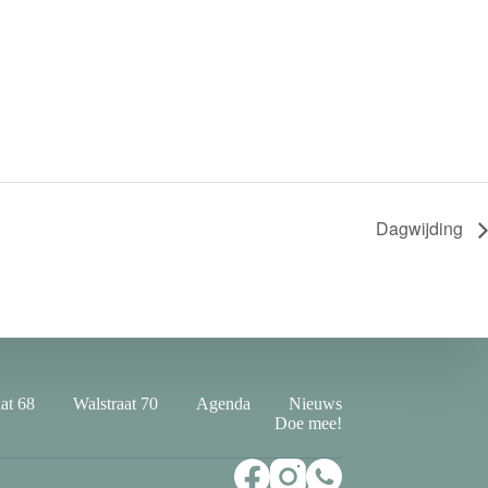
Dagwijding
at 68
Walstraat 70
Agenda
Nieuws
Doe mee!