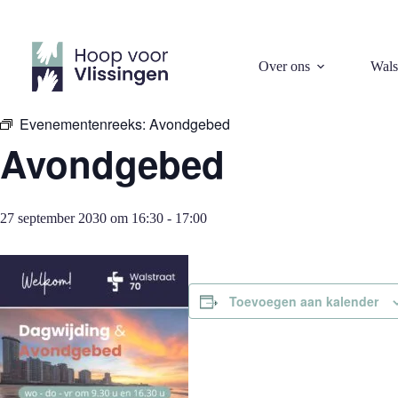
Ga
naar
de
inhoud
« Alle Evenementen
Over ons
Wals
Evenementenreeks:
Avondgebed
Avondgebed
27 september 2030 om 16:30
-
17:00
Toevoegen aan kalender