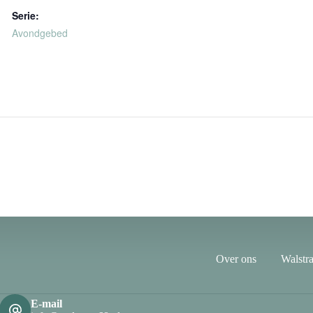
Serie:
Avondgebed
Over ons
Walstra
E-mail