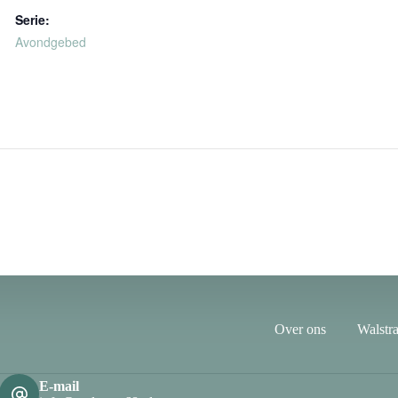
Serie:
Avondgebed
Over ons
Walstra
E-mail