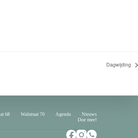
Dagwijding
at 68
Walstraat 70
Agenda
Nieuws
Doe mee!