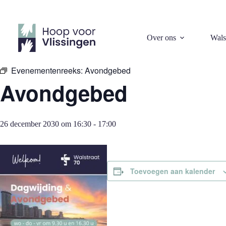
Ga
naar
de
inhoud
« Alle Evenementen
Over ons
Wals
Evenementenreeks:
Avondgebed
Avondgebed
26 december 2030 om 16:30
-
17:00
Toevoegen aan kalender