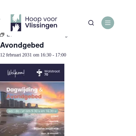
Ga
naar
de
« Alle Evenementen
inhoud
Evenementenreeks:
Avondgebed
Avondgebed
12 februari 2031 om 16:30
-
17:00