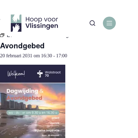
Ga
naar
de
« Alle Evenementen
inhoud
Evenementenreeks:
Avondgebed
Avondgebed
20 februari 2031 om 16:30
-
17:00