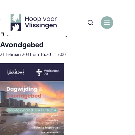
Ga
naar
de
« Alle Evenementen
inhoud
Evenementenreeks:
Avondgebed
Avondgebed
21 februari 2031 om 16:30
-
17:00