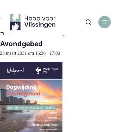
Ga
naar
de
« Alle Evenementen
inhoud
Evenementenreeks:
Avondgebed
Avondgebed
28 maart 2031 om 16:30
-
17:00