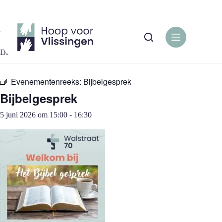
Ga
naar
de
« Alle Evenementen
inhoud
Dit evenement is voorbij.
Evenementenreeks:
Bijbelgesprek
Bijbelgesprek
5 juni 2026 om 15:00
-
16:30