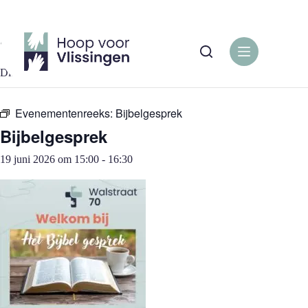
Ga
naar
de
« Alle Evenementen
inhoud
Dit evenement is voorbij.
Evenementenreeks:
Bijbelgesprek
Bijbelgesprek
19 juni 2026 om 15:00
-
16:30