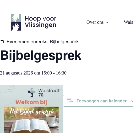
Ga
naar
de
inhoud
« Alle Evenementen
Over ons
Wals
Evenementenreeks:
Bijbelgesprek
Bijbelgesprek
21 augustus 2026 om 15:00
-
16:30
Toevoegen aan kalender