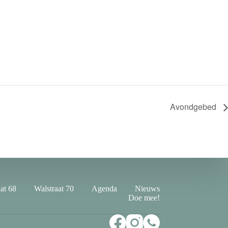
Avondgebed
at 68
Walstraat 70
Agenda
Nieuws
Doe mee!