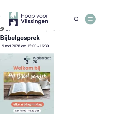
Ga
naar
de
« Alle Evenementen
inhoud
Evenementenreeks:
Bijbelgesprek
Bijbelgesprek
19 mei 2028 om 15:00
-
16:30