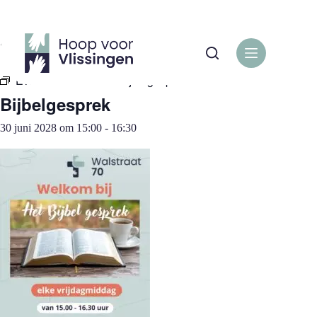
Ga
naar
de
« Alle Evenementen
inhoud
Evenementenreeks:
Bijbelgesprek
Bijbelgesprek
30 juni 2028 om 15:00
-
16:30