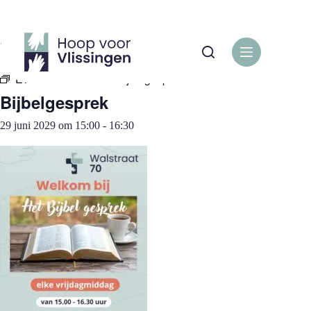
Ga
naar
de
« Alle Evenementen
inhoud
Evenementenreeks:
Bijbelgesprek
Bijbelgesprek
29 juni 2029 om 15:00
-
16:30