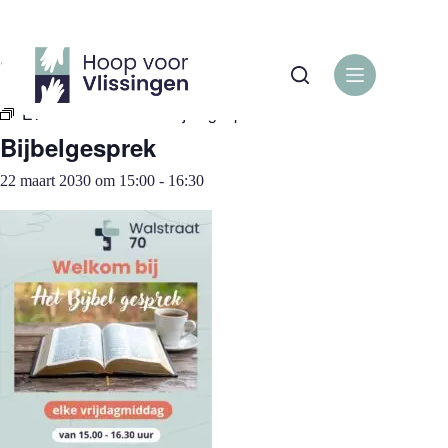
Ga
naar
de
« Alle Evenementen
inhoud
Evenementenreeks:
Bijbelgesprek
Bijbelgesprek
22 maart 2030 om 15:00
-
16:30