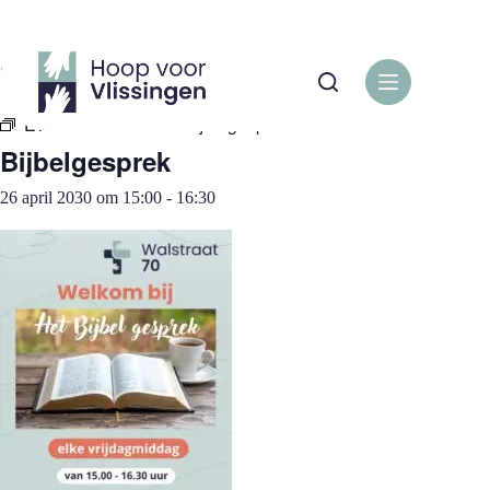
Ga
naar
de
« Alle Evenementen
inhoud
Evenementenreeks:
Bijbelgesprek
Bijbelgesprek
26 april 2030 om 15:00
-
16:30