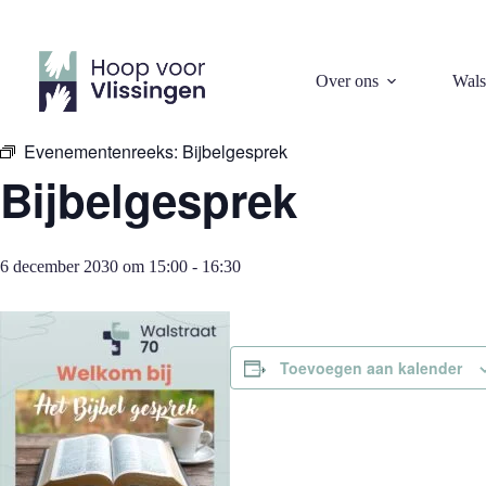
Ga
naar
de
inhoud
« Alle Evenementen
Over ons
Wals
Evenementenreeks:
Bijbelgesprek
Bijbelgesprek
6 december 2030 om 15:00
-
16:30
Toevoegen aan kalender