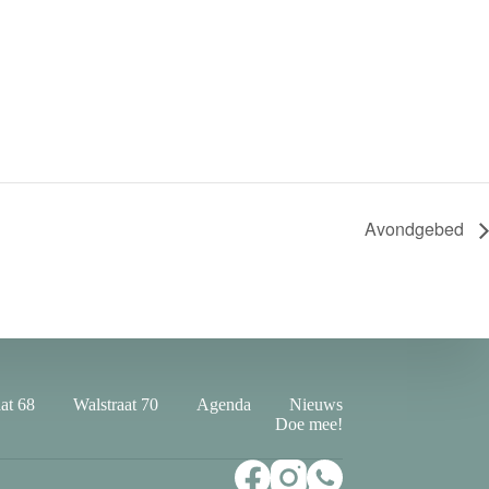
Avondgebed
at 68
Walstraat 70
Agenda
Nieuws
Doe mee!